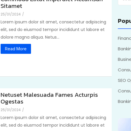
Sitamet
25/01/2024
/
Popu
Lorem ipsum dolor sit amet, consectetur adipiscing
elit, sed do eiusmod tempor incididunt ut labore et
dolore magna aliqua. Netus...
Fina
Bankin
Read More
Busin
Consu
SEO O
Consu
Netuset Malesuada Fames Acturpis
Ogestas
Bankin
25/01/2024
/
Lorem ipsum dolor sit amet, consectetur adipiscing
elit, sed do eiusmod tempor incididunt ut labore et