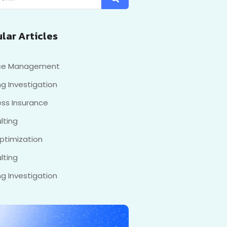
lar Articles
nce Management
g Investigation
ess Insurance
lting
ptimization
lting
g Investigation