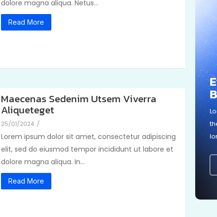
dolore magna aliqua. Netus...
Read More
E
B
Maecenas Sedenim Utsem Viverra
Aliqueteget
Lo
th
25/01/2024
/
Lorem ipsum dolor sit amet, consectetur adipiscing
lo
elit, sed do eiusmod tempor incididunt ut labore et
dolore magna aliqua. In...
Read More