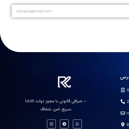
درس
1
صرافی قانونی با مجوز دولت کانادا –
2
سریع، امن، شفاف
I
T
W
B
n
e
h
s
l
a