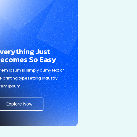
verything Just
ecomes So Easy
rem Ipsum is simply dumy text of
e printing typesetting industry
rem ipsum.
Explore Now