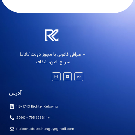
صرافی قانونی با مجوز دولت کانادا –
سریع، امن، شفاف
I
T
W
n
e
h
s
l
a
t
e
t
a
g
s
آدرس
g
r
a
r
a
p
a
m
p
m
115-1740 Richter Kelowna
2090 - 795 (236) 1+
rialcanadaexchange@gmail.com